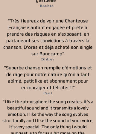
gestuelle"
Rachid
"Très Heureux de voir une Chanteuse
Française autant engagée et prête à
prendre des risques en s'exposant,
en
partageant ses convictions à travers la
chanson. D'ores et déjà acheté son single
sur Bandcamp"
Didier
"Superbe chanson remplie d'émotions et
de rage pour notre nature qu'o
n a tant
abîmé, petit like et abonnement pour
encourager et féliciter !!"
Paul
"I like the atmosphere the song creates, it's a
beautiful sound and it transmits a lovely
emotion. I like the way the song evolves
structurally and I like the sound of your voice,
it's very special. The only thing I would
suggest is to focus a bit more on the